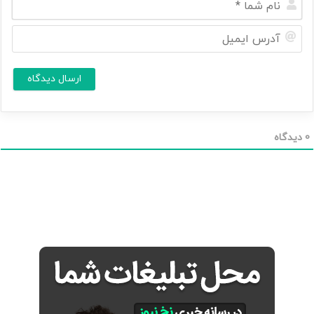
ا
م
آ
ش
د
م
ر
ا
س
ا
*
ی
م
ی
ل
0
دیدگاه