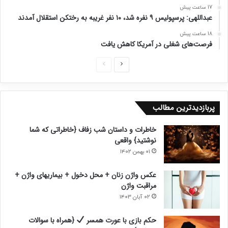
17 ساعت پیش
عبداللهی: پرسپولیس ۹ نفره شد، ۱۰ نفر غریبه به رختکن استقلال آمدند
18 ساعت پیش
فرصت‌های شغلی در آمریکا کاهش یافت
ص
ص
ف
ف
ح
ح
پربازدیدترین مطالب
ه
ه
ب
ق
خاطرات و داستان شب زفاف {خاطراتی که شما
ع
ب
نوشتید} واقعی
د
ل
۰۱ بهمن ۱۴۰۲
ی
ی
عکس واژن زنان + محل دخول + بیماریهای واژن +
مراقبت واژن
۰۲ آبان ۱۴۰۳
حکم بازی با عورت همسر
{همراه با سوالات