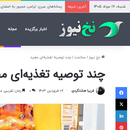
شنبه، ۱۷ مرداد ۱۴۰۵
چرخش انتظارات بازار؛ تریدرها روی ثابت 
آخرین خبرها
اخبار برگزیده
مجله
نخ نیوز
/
سلامت
/
چند توصیه تغذیه‌ای مفید
چند توصیه تغذیه‌ای مف
فیسبوک
فریبا هشتگردی
۰۲ فروردین ۱۴۰۳
۰
زمان تقریبی مطالعه 
ایکس
لینکداین
پینتریست