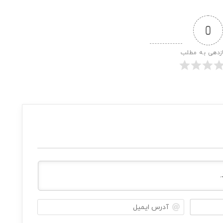
0
ازدهی به مطلب
ن
آ
ا
د
م
ر