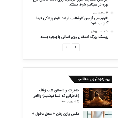
بهره در سپتامبر شرط بستند
19 ساعت پیش
نام‌نویسی آزمون کارشناسی ارشد علوم پزشکی فردا
آغاز می شود
20 ساعت پیش
ریسک بزرگ استقلال روی آسانی با پنجره بسته
ص
ص
ف
ف
ح
ح
ه
ه
ب
ق
پربازدیدترین مطالب
ع
ب
خاطرات و داستان شب زفاف
د
ل
{خاطراتی که شما نوشتید} واقعی
ی
ی
۰۱ بهمن ۱۴۰۲
عکس واژن زنان + محل دخول +