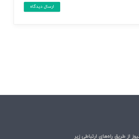
ش
س
م
ا
ا
ی
م
*
ی
ل
وز از طریق راه‌های ارتباطی زیر