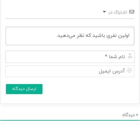
اشتراک در
ن
ا
م
آ
ش
د
م
ر
ا
س
ا
*
ی
م
ی
ل
0
دیدگاه