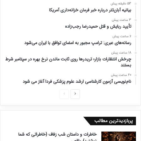
53 دقیقه پیش
بیانیه آبان‌تتر درباره خبر فرمان خزانه‌داری آمریکا
3 ساعت پیش
تأیید ربایش و قتل حمیدرضا رجب‌زاده
6 ساعت پیش
رسانه‌های عبری: ترامپ مجبور به امضای توافق با ایران می‌شود
18 ساعت پیش
چرخش انتظارات بازار؛ تریدرها روی ثابت ماندن نرخ بهره در سپتامبر شرط
بستند
20 ساعت پیش
نام‌نویسی آزمون کارشناسی ارشد علوم پزشکی فردا آغاز می شود
ص
ص
ف
ف
ح
ح
پربازدیدترین مطالب
ه
ه
ب
ق
خاطرات و داستان شب زفاف {خاطراتی که شما
ع
ب