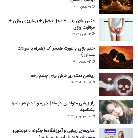
نوشتید} واقعی
د
ل
۰۱ بهمن ۱۴۰۲
ی
ی
عکس واژن زنان + محل دخول + بیماریهای واژن +
مراقبت واژن
۰۲ آبان ۱۴۰۳
حکم بازی با عورت همسر
{همراه با سوالات
متداول}
۰۲ بهمن ۱۴۰۲
ریختن نمک زیر فرش برای چشم زخم
۲۴ خرداد ۱۴۰۳
راز زیبایی متولدین هر ماه | چهره و اندام هر ماه را
بشناسید
۲۸ فروردین ۱۴۰۳
سالن‌های زیبایی و آموزشگاه‌ها چگونه با نوبت‌پرو
مشتریان خود را راضی‌تر می‌کنند؟