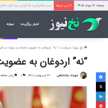
جمعه، ۱۶ مرداد ۱۴۰۵
هوش مصنوعی در گرو عبور از تنگه هرمز؛ ۲۰۰ کانتینر هلیوم سرگرد
آخرین خبرها
اخبار برگزیده
مجله
نخ نیوز
/
سیاست
/
“نه” اردوغان به عضویت فنلاند و سوئد در ناتو
“نه” اردوغان به عضویت 
فیسبوک
مهرداد دولتشاهی
۲۶ اردیبهشت ۱۴۰۱
۰
زمان مطالع
ایکس
لینکداین
پینتریست