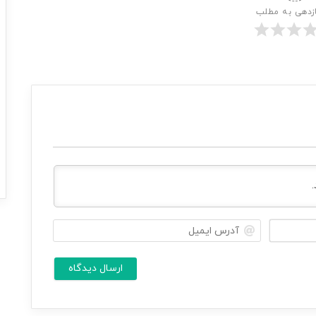
ازدهی به مطلب
ن
آ
ا
د
م
ر
ش
س
م
ا
ا
ی
م
*
ی