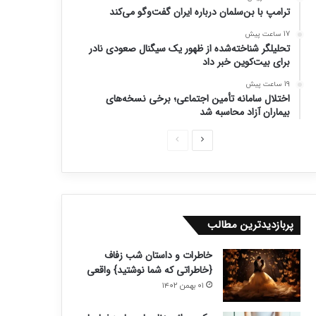
ترامپ با بن‌سلمان درباره ایران گفت‌وگو می‌کند
17 ساعت پیش
تحلیلگر شناخته‌شده از ظهور یک سیگنال صعودی نادر
برای بیت‌کوین خبر داد
19 ساعت پیش
اختلال سامانه تأمین اجتماعی؛ برخی نسخه‌های
بیماران آزاد محاسبه شد
ص
ص
ف
ف
ح
ح
ه
ه
ب
ق
پربازدیدترین مطالب
ع
ب
خاطرات و داستان شب زفاف
د
ل
{خاطراتی که شما نوشتید} واقعی
ی
ی
۰۱ بهمن ۱۴۰۲