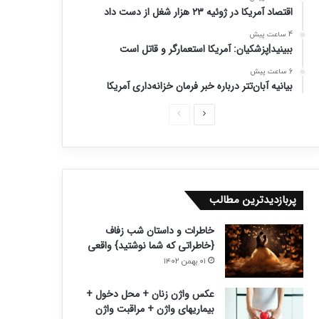
اقتصاد آمریکا در ژوئیه ۲۳ هزار شغل از دست داد
4 ساعت پیش
ببینید|پزشکیان: آمریکا استعمارگر و قاتل است
6 ساعت پیش
بیانیه آبان‌تتر درباره خبر فرمان خزانه‌داری آمریکا
ص
ص
ف
ف
ح
ح
ه
ه
ب
ق
پربازدیدترین مطالب
ع
ب
خاطرات و داستان شب زفاف
د
ل
{خاطراتی که شما نوشتید} واقعی
ی
ی
۰۱ بهمن ۱۴۰۲
عکس واژن زنان + محل دخول +
بیماریهای واژن + مراقبت واژن