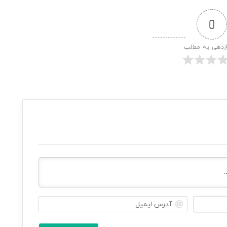
0
ازدهی به مطلب
ن
آ
ا
د
م
ر