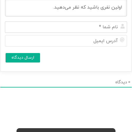
ن
ا
م
آ
ش
د
م
ر
ا
س
ا
*
ی
م
ی
ل
0
دیدگاه