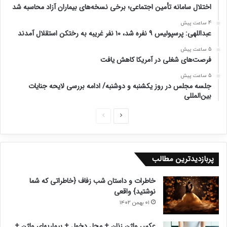
اختلال سامانه تأمین اجتماعی؛ برخی نسخه‌های بیماران آزاد محاسبه شد
4 ساعت پیش
عبداللهی: پرسپولیس ۹ نفره شد، ۱۰ نفر غریبه به رختکن استقلال آمدند
5 ساعت پیش
فرصت‌های شغلی در آمریکا کاهش یافت
5 ساعت پیش
جلسه مجلس در روز یکشنبه و دوشنبه/ ادامه بررسی لایحه جنایات
بین‌المللی
ص
ص
ف
ف
ح
ح
پربازدیدترین مطالب
ه
ه
ب
ق
خاطرات و داستان شب زفاف {خاطراتی که شما
ع
ب
نوشتید} واقعی
د
ل
۰۱ بهمن ۱۴۰۲
ی
ی
عکس واژن زنان + محل دخول + بیماریهای واژن +