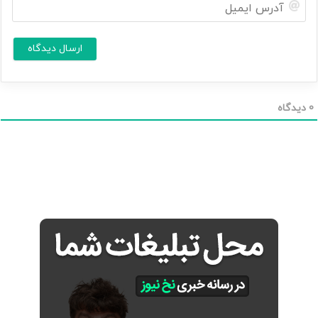
آ
ش
د
م
ر
ا
س
ا
*
ی
م
ی
ل
0
دیدگاه