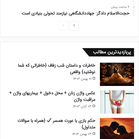
6 ساعت پیش
حجت‌الاسلام دادگر: جهاددانشگاهی نیازمند تحولی بنیادی است
ص
ص
ف
ف
ح
ح
پربازدیدترین مطالب
ه
ه
ب
ق
خاطرات و داستان شب زفاف {خاطراتی که شما
ع
ب
نوشتید} واقعی
د
ل
۰۱ بهمن ۱۴۰۲
ی
ی
عکس واژن زنان + محل دخول + بیماریهای واژن +
مراقبت واژن
۰۲ آبان ۱۴۰۳
حکم بازی با عورت همسر
{همراه با سوالات
متداول}
۰۲ بهمن ۱۴۰۲