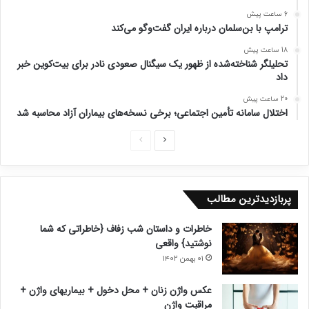
6 ساعت پیش
ترامپ با بن‌سلمان درباره ایران گفت‌وگو می‌کند
18 ساعت پیش
تحلیلگر شناخته‌شده از ظهور یک سیگنال صعودی نادر برای بیت‌کوین خبر
داد
20 ساعت پیش
اختلال سامانه تأمین اجتماعی؛ برخی نسخه‌های بیماران آزاد محاسبه شد
ص
ص
ف
ف
ح
ح
پربازدیدترین مطالب
ه
ه
ب
ق
خاطرات و داستان شب زفاف {خاطراتی که شما
ع
ب
نوشتید} واقعی
د
ل
۰۱ بهمن ۱۴۰۲
ی
ی
عکس واژن زنان + محل دخول + بیماریهای واژن +
مراقبت واژن