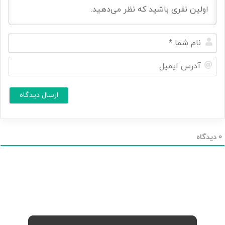
ن
ا
م
آ
ش
د
م
ر
ا
س
ا
*
ی
م
ی
ل
0
دیدگاه