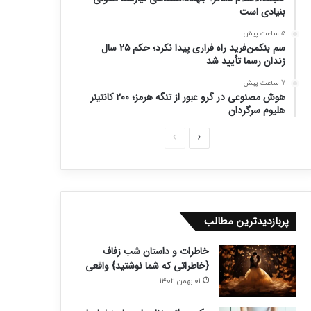
بنیادی است
5 ساعت پیش
سم بنکمن‌فرید راه فراری پیدا نکرد؛ حکم ۲۵ سال
زندان رسما تأیید شد
7 ساعت پیش
هوش مصنوعی در گرو عبور از تنگه هرمز؛ ۲۰۰ کانتینر
هلیوم سرگردان
ص
ص
ف
ف
ح
ح
ه
ه
ب
ق
پربازدیدترین مطالب
ع
ب
خاطرات و داستان شب زفاف
د
ل
{خاطراتی که شما نوشتید} واقعی
ی
ی
۰۱ بهمن ۱۴۰۲