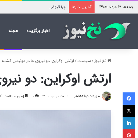
جمعه، ۱۶ مرداد ۱۴۰۵
چرا قبوض برق برخی مشترکان افزایش چن
آخرین خبرها
اخبار برگزیده
مجله
نخ نیوز
/
سیاست
/
ارتش اوکراین: دو نیروی ما در دونباس کشته 
ارتش اوکراین: دو نیرو
فیسبوک
مهرداد دولتشاهی
۳۰ بهمن ۱۴۰۰
۰
زمان مطالعه یک
ایکس
لینکداین
پینتریست