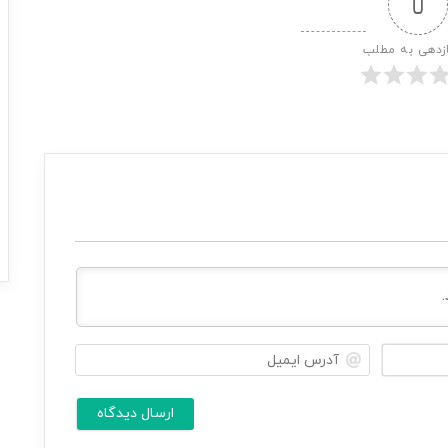
0
ازدهی به مطلب
ن
آ
ا
د
م
ر
ش
س
م
ا
ا
ی