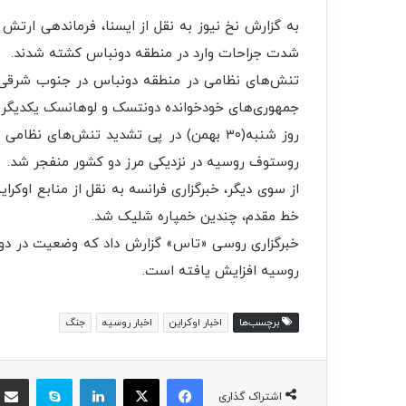
به گزارش نخ نیوز به نقل از ایسنا، فرماندهی ارتش ا
شدت جراحات وارد در منطقه دونباس کشته شدند.
تنش‌های نظامی در منطقه دونباس در جنوب شرقی ا
جمهوری‌های خودخوانده دونتسک و لوهانسک یکدیگر
روز شنبه(۳۰ بهمن) در پی تشدید تنش‌های ن
روستوف روسیه در نزدیکی مرز دو کشور منفجر شد.
از سوی دیگر، خبرگزاری فرانسه به نقل از منابع اوکرای
خط مقدم، چندین خمپاره شلیک شد.
خبرگزاری روسی «تاس» گزارش داد که وضعیت در دونب
روسیه افزایش یافته است.
برچسب‌ها
اخبار اوکراین
اخبار روسیه
جنگ
فیسبوک
ایکس
لینکداین
اسکایپ
اشتراک گذاری