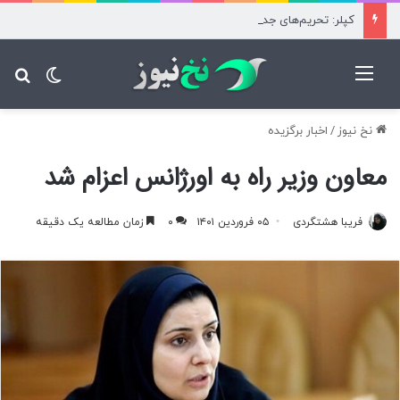
کپلر: تحریم‌های جدید آمریکا بزرگ‌ترین منبع نفت هند را هدف گرفت
منو
تغییر پ
جس
نخ نیوز
/
اخبار برگزیده
معاون وزیر راه به اورژانس اعزام شد
فریبا هشتگردی
۰۵ فروردین ۱۴۰۱
۰
زمان مطالعه یک دقیقه