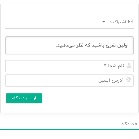
اشتراک در
ن
ا
م
آ
ش
د
م
ر
ا
س
ا
*
ی
م
ی
ل
0
دیدگاه