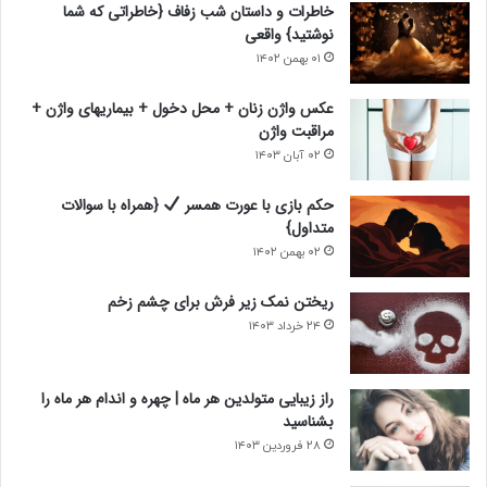
خاطرات و داستان شب زفاف {خاطراتی که شما
ع
ب
نوشتید} واقعی
د
ل
۰۱ بهمن ۱۴۰۲
ی
ی
عکس واژن زنان + محل دخول + بیماریهای واژن +
مراقبت واژن
۰۲ آبان ۱۴۰۳
حکم بازی با عورت همسر
{همراه با سوالات
متداول}
۰۲ بهمن ۱۴۰۲
ریختن نمک زیر فرش برای چشم زخم
۲۴ خرداد ۱۴۰۳
راز زیبایی متولدین هر ماه | چهره و اندام هر ماه را
بشناسید
۲۸ فروردین ۱۴۰۳